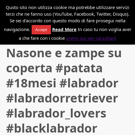
*
Danilo Paissan
Qusto sito non utilizza cookie ma potrebbe utilizzare servizi
terzi che ne fanno uso (YouTube, Facebook, Twitter, Disqus).
Se sei d'accordo con questo modo di fare prosegui nella
navigazione.
Read More
In caso tu non voglia aver
Accept
Back to blog
a che fare con i cookie
premi qui per cancellarli
Nasone e zampe su
coperta #patata
#18mesi #labrador
#labradorretriever
#labrador_lovers
#blacklabrador