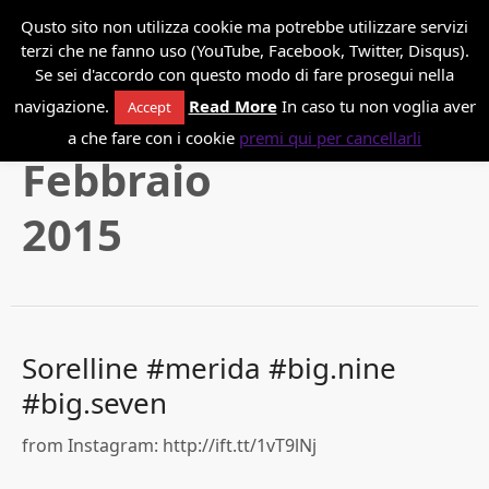
*
Danilo Paissan
Qusto sito non utilizza cookie ma potrebbe utilizzare servizi
terzi che ne fanno uso (YouTube, Facebook, Twitter, Disqus).
Se sei d'accordo con questo modo di fare prosegui nella
navigazione.
Read More
In caso tu non voglia aver
Accept
a che fare con i cookie
premi qui per cancellarli
Febbraio
2015
Sorelline #merida #big.nine
#big.seven
from Instagram: http://ift.tt/1vT9lNj