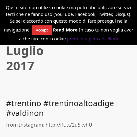
*
Danilo Paissan
Qusto sito non utilizza cookie ma potrebbe utilizzare servizi
terzi che ne fanno uso (YouTube, Facebook, Twitter, Disqus).
Se sei d'accordo con questo modo di fare prosegui nella
navigazione.
Read More
In caso tu non voglia aver
Accept
a che fare con i cookie
premi qui per cancellarli
Luglio
2017
#trentino #trentinoaltoadige
#valdinon
from Instagram: http://ift.tt/2u5kvhU