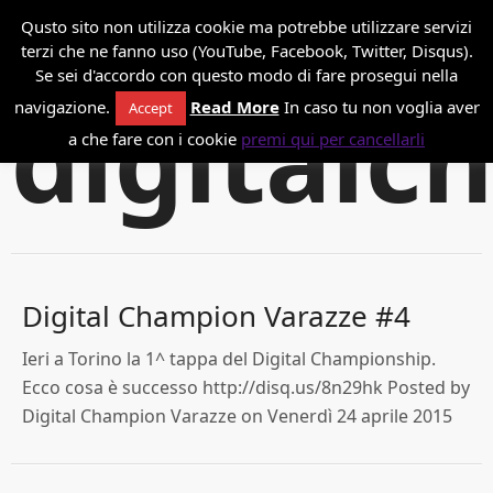
*
Danilo Paissan
Qusto sito non utilizza cookie ma potrebbe utilizzare servizi
terzi che ne fanno uso (YouTube, Facebook, Twitter, Disqus).
Se sei d'accordo con questo modo di fare prosegui nella
digitalc
navigazione.
Read More
In caso tu non voglia aver
Accept
a che fare con i cookie
premi qui per cancellarli
Digital Champion Varazze #4
Ieri a Torino la 1^ tappa del Digital Championship.
Ecco cosa è successo http://disq.us/8n29hk Posted by
Digital Champion Varazze on Venerdì 24 aprile 2015