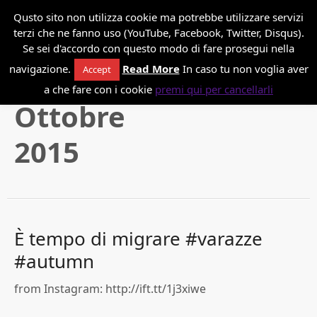
*
Danilo Paissan
Qusto sito non utilizza cookie ma potrebbe utilizzare servizi
terzi che ne fanno uso (YouTube, Facebook, Twitter, Disqus).
Se sei d'accordo con questo modo di fare prosegui nella
navigazione.
Read More
In caso tu non voglia aver
Accept
a che fare con i cookie
premi qui per cancellarli
Ottobre
2015
È tempo di migrare #varazze
#autumn
from Instagram: http://ift.tt/1j3xiwe