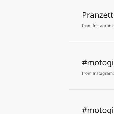
Pranzet
from Instagram: 
#motogir
from Instagram: 
#motogir