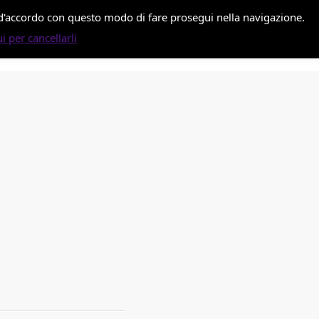
i d'accordo con questo modo di fare prosegui nella navigazione.
i per cancellarli