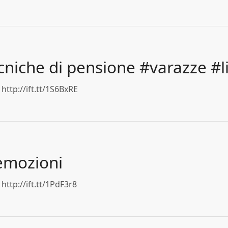
cniche di pensione #varazze #l
http://ift.tt/1S6BxRE
emozioni
http://ift.tt/1PdF3r8