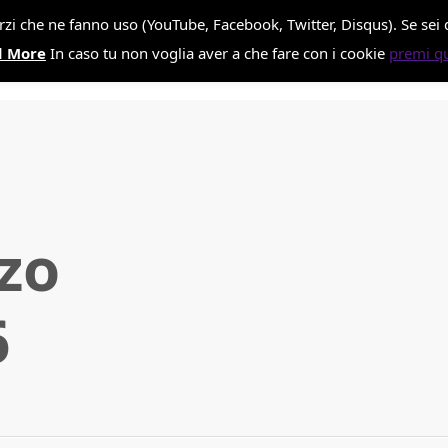
terzi che ne fanno uso (YouTube, Facebook, Twitter, Disqus). Se se
aissan
d More
In caso tu non voglia aver a che fare con i cookie
premi qu
zo
6