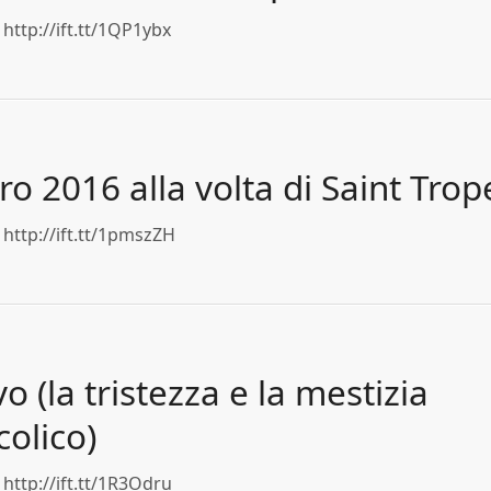
http://ift.tt/1QP1ybx
o 2016 alla volta di Saint Trop
http://ift.tt/1pmszZH
o (la tristezza e la mestizia
colico)
http://ift.tt/1R3Odru