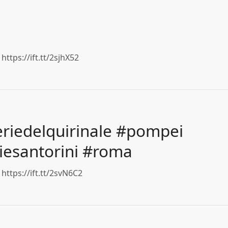
ttps://ift.tt/2sjhX52
riedelquirinale #pompei
esantorini #roma
https://ift.tt/2svN6C2