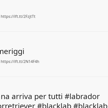
a
ttps://ift.tt/2FzjtTt
meriggi
https://ift.tt/2N14F4h
na arriva per tutti #labrador
rretriever #blacklab #blackla