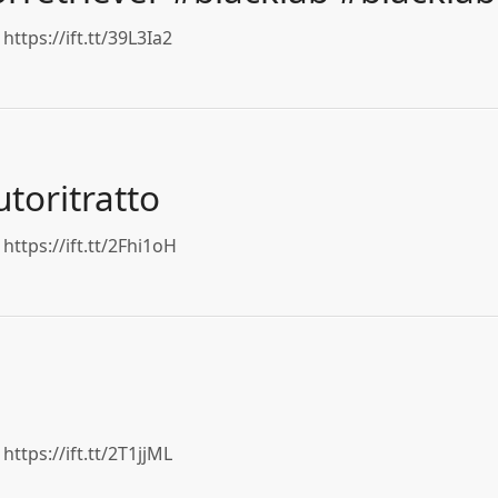
ttps://ift.tt/39L3Ia2
toritratto
https://ift.tt/2Fhi1oH
ttps://ift.tt/2T1jjML