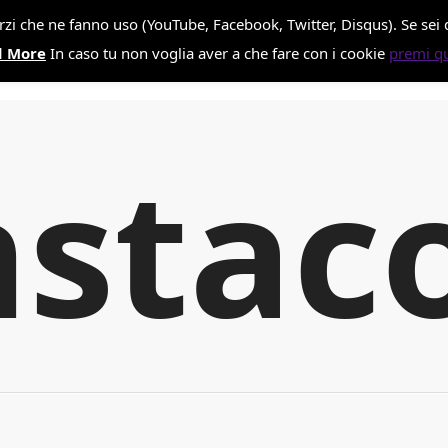
terzi che ne fanno uso (YouTube, Facebook, Twitter, Disqus). Se se
aissan
d More
In caso tu non voglia aver a che fare con i cookie
premi qu
nstac