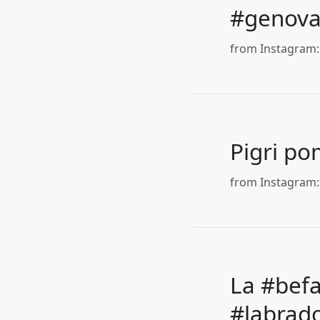
#genov
from Instagram: h
Pigri po
from Instagram: 
La #befa
#labrado