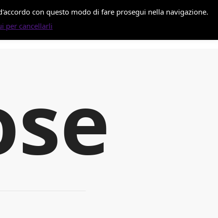
i d'accordo con questo modo di fare prosegui nella navigazione.
i per cancellarli
ose