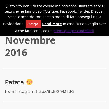
*
Danilo Paissan
Qusto sito non utilizza cookie ma potrebbe utilizzare servizi
terzi che ne fanno uso (YouTube, Facebook, Twitter, Disqus).
Se sei d'accordo con questo modo di fare prosegui nella
navigazione.
Read More
In caso tu non voglia aver
Accept
a che fare con i cookie
premi qui per cancellarli
Novembre
2016
Patata
from Instagram: http://ift.tt/2fvMEdG