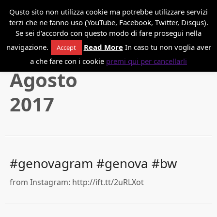
*
Danilo Paissan
Qusto sito non utilizza cookie ma potrebbe utilizzare servizi
terzi che ne fanno uso (YouTube, Facebook, Twitter, Disqus).
Se sei d'accordo con questo modo di fare prosegui nella
navigazione.
Read More
In caso tu non voglia aver
Accept
a che fare con i cookie
premi qui per cancellarli
Agosto
2017
#genovagram #genova #bw
from Instagram: http://ift.tt/2uRLXot