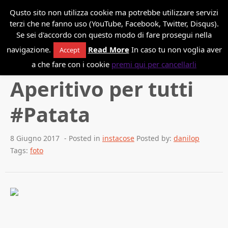
*
Danilo Paissan
Qusto sito non utilizza cookie ma potrebbe utilizzare servizi
terzi che ne fanno uso (YouTube, Facebook, Twitter, Disqus).
Se sei d'accordo con questo modo di fare prosegui nella
navigazione.
Read More
In caso tu non voglia aver
Accept
Back to blog
a che fare con i cookie
premi qui per cancellarli
Aperitivo per tutti
#Patata
8 Giugno 2017
- Posted in
instacose
Posted by:
danilop
Tags:
foto