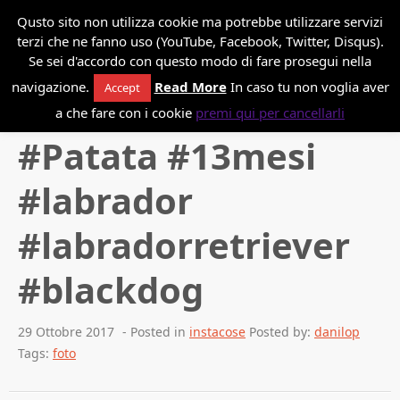
*
Danilo Paissan
Qusto sito non utilizza cookie ma potrebbe utilizzare servizi
terzi che ne fanno uso (YouTube, Facebook, Twitter, Disqus).
Se sei d'accordo con questo modo di fare prosegui nella
navigazione.
Read More
In caso tu non voglia aver
Accept
Back to blog
a che fare con i cookie
premi qui per cancellarli
#Patata #13mesi
#labrador
#labradorretriever
#blackdog
29 Ottobre 2017
- Posted in
instacose
Posted by:
danilop
Tags:
foto