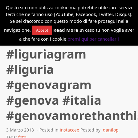
*
Danilo Paissan
Qusto sito non utilizza cookie ma potrebbe utilizzare servizi
terzi che ne fanno uso (YouTube, Facebook, Twitter, Disqus).
Se sei d'accordo con questo modo di fare prosegui nella
navigazione.
Read More
In caso tu non voglia aver
Accept
Back to blog
a che fare con i cookie
premi qui per cancellarli
#liguriagram
#liguria
#genovagram
#genova #italia
#genovamorethanthi
3 Marzo 2018
- Posted in
instacose
Posted by:
danilop
Tags:
foto