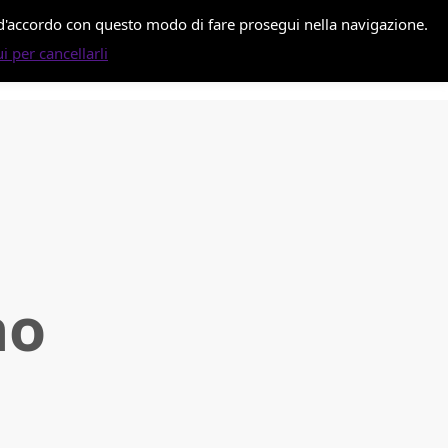
i d'accordo con questo modo di fare prosegui nella navigazione.
i per cancellarli
no