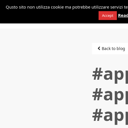
*
Qusto sito non utilizza cookie ma potrebbe utilizzare servizi 
Danilo P
Rea
Accept
Back to blog
#ap
#ap
#ap