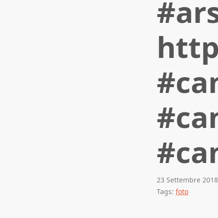
#ar
http
#ca
#ca
#ca
23 Settembre 2018
Tags:
foto