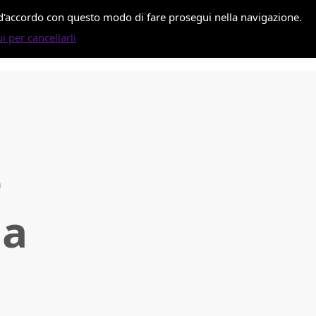
i d'accordo con questo modo di fare prosegui nella navigazione.
i per cancellarli
o
da