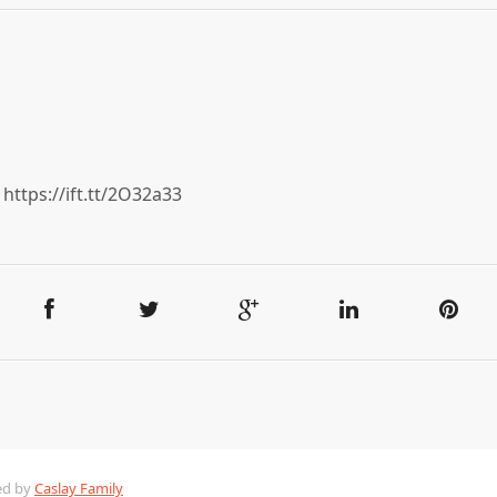
https://ift.tt/2O32a33
ed by
Caslay Family