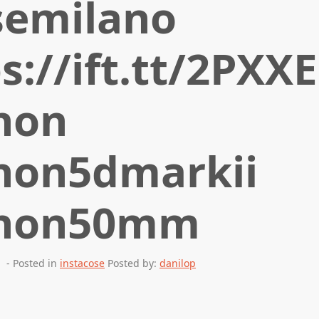
semilano
s://ift.tt/2PXX
non
non5dmarkii
non50mm
- Posted in
instacose
Posted by:
danilop