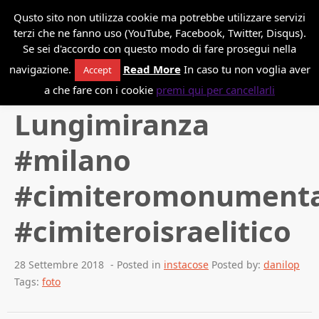
*
Danilo Paissan
Qusto sito non utilizza cookie ma potrebbe utilizzare servizi
terzi che ne fanno uso (YouTube, Facebook, Twitter, Disqus).
Se sei d'accordo con questo modo di fare prosegui nella
navigazione.
Read More
In caso tu non voglia aver
Accept
Back to blog
a che fare con i cookie
premi qui per cancellarli
Lungimiranza
#milano
#cimiteromonumenta
#cimiteroisraelitico
28 Settembre 2018
- Posted in
instacose
Posted by:
danilop
Tags:
foto