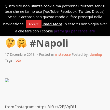
*
Danilo Paissan
Qusto sito non utilizza cookie ma potrebbe utilizzare servizi
terzi che ne fanno uso (YouTube, Facebook, Twitter, Disqus).
Se sei d'accordo con questo modo di fare prosegui nella
navigazione.
Read More
In caso tu non voglia aver
Accept
Back to blog
a che fare con i cookie
premi qui per cancellarli
#Napoli
17 Dicembre 2018
- Posted in
instacose
Posted by:
danilop
Tags:
foto
from Instagram: https://ift.tt/2PJVqDU