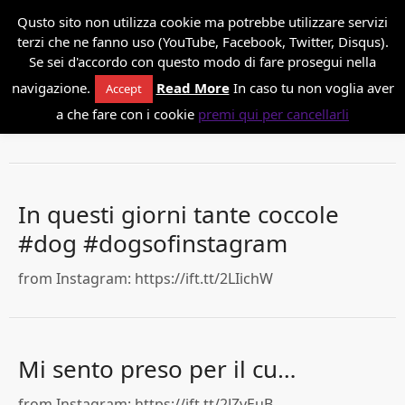
*
Danilo Paissan
Qusto sito non utilizza cookie ma potrebbe utilizzare servizi
terzi che ne fanno uso (YouTube, Facebook, Twitter, Disqus).
Se sei d'accordo con questo modo di fare prosegui nella
navigazione.
Read More
In caso tu non voglia aver
danilop Posts
Accept
a che fare con i cookie
premi qui per cancellarli
In questi giorni tante coccole
#dog #dogsofinstagram
from Instagram: https://ift.tt/2LIichW
Mi sento preso per il cu…
from Instagram: https://ift.tt/2JZvEuB