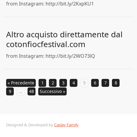
from Instagram: http://bit.ly/2KxpKU1
Altro acquisto direttamente dal
cotonfiocfestival.com
from Instagram: http://bit.ly/2WO73lQ
« Precedente
1
2
3
4
5
6
7
8
9
…
48
Successivo »
Designed & Developed by
Caslay Family